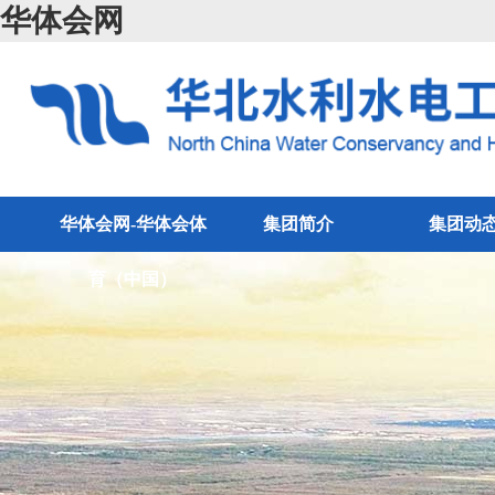
华体会网
华体会网-华体会体
集团简介
集团动
育（中国）