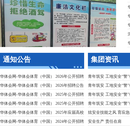
通知公告
集团资讯
华体会网-华体会体育（中国） 2026年公开招聘
青年筑安 工地安全“警
工作人员拟录用人选公示
突发莫慌张，“移降补送
华体会网-华体会体育（中国） 2026年招聘公告
青年筑安 工地安全“警
华体会网-华体会体育（中国） 2025年公开招聘
青年筑安 工地安全“警
工作人员拟录用人选递补公示
用电规范 临时用电安
华体会网-华体会体育（中国） 2025年公开招聘
青年筑安 工地安全“警
工作人员拟录用人选公示
安全“铁律”行动
华体会网-华体会体育（中国） 2025年应届高校
炫安全技能之风 育应
毕业生招聘公告
华体会网-华体会体育（中国） 2024年公开招聘
安全生产 责任在肩
工作人员拟录用人选公示