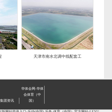
程
天津市南水北调中线配套工
程王庆坨水库工程
华体会网-华体
会体育（中
集团资讯
国）
方版网站登录入口-乐动(中国)
乐鱼·体育（中国）官方网站-LEYU