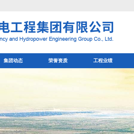
集团动态
荣誉资质
工程业绩