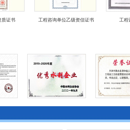
资质证书
工程咨询单位乙级资信证书
工程