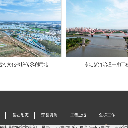
运河文化保护传承利用北
永定新河治理一期工
运河木厂船闸工程
集团动态
荣誉资质
工程业绩
党群工作
网站
星空网官方站入口-星空online(中国)
乐动在线-乐动（中国）
乐动官