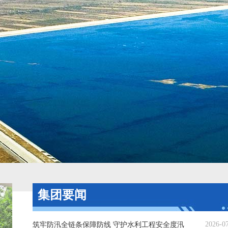
集团要闻
2026-0
筑牢防汛全链条保障防线 守护水利工程安全度汛