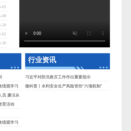
6-05
5-08
4-28
4-02
3-30
行业资讯
训
习近平对防汛救灾工作作出重要指示
政绩观学习
微科普丨水利安全生产风险管控“六项机制”
员 廉洁从
教育活动
政绩观学习