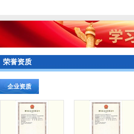
海报栏
荣誉资质
企业资质